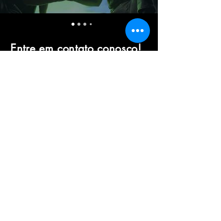
Entre em contato conosco!
Vamos construir grandes
espetáculos com projetos
criativos
Fique por dentro do nosso
universo!
Eu quero!
martin@irmaossabatino.com.br