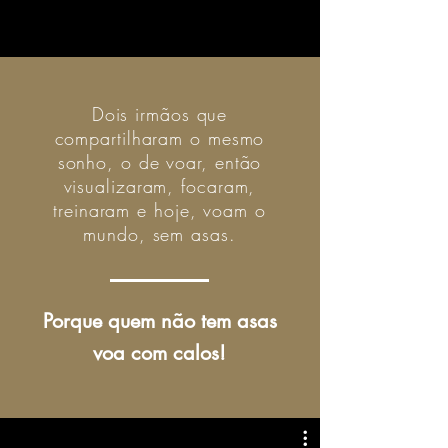
Dois irmãos que
compartilharam o mesmo
sonho, o de voar, então
visualizaram, focaram,
treinaram e hoje, voam o
mundo, sem asas.
Porque quem não tem asas
voa com calos!