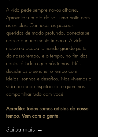
A vida pede sempre novos olhares.
Aproveitar um dia de sol, uma noite com
as estrelas. Conhecer as pessoas
queridas de modo profundo, conectar-se
com o que realmente importa. A vida
moderna acaba tomando grande parte
do nosso tempo, e o tempo, no fim das
contas é tudo o que nós temos. Nós
decidimos preencher o tempo com
ideias, sonhos e desafios. Nós vivemos a
vida de modo espetacular e queremos
compartilhar tudo com você.
Acredite: todos somos artistas do nosso
tempo. Vem com a gente!
Saiba mais →