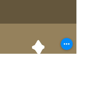
Encantar
Conduzir o público por histórias
transformadoras e impactantes
"Surpreender para